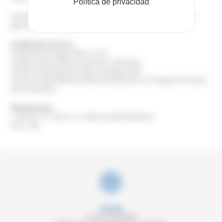
Política de privacidad
El dosificador DMG Box se adapta únicamente a los enfriadores de la
gama OPTIMAX sin bomba.
Condiciones de uso:
Temperatura de agua inferior a 35 °C
Caudal nominal: 8 litros por minuto a 0,05 bares
Tensión de alimentación: 240V, monofásica 50Hz
Accesorio: tubo flexible de salida del dosificador con mango de conexión
para amasadora.
Dimensiones:
L. 350 mm x P. 130 mm x A. 240 mm (parte hidráulica)
Peso: 7 kg
SOREMA
2 rue de l’Aujardière