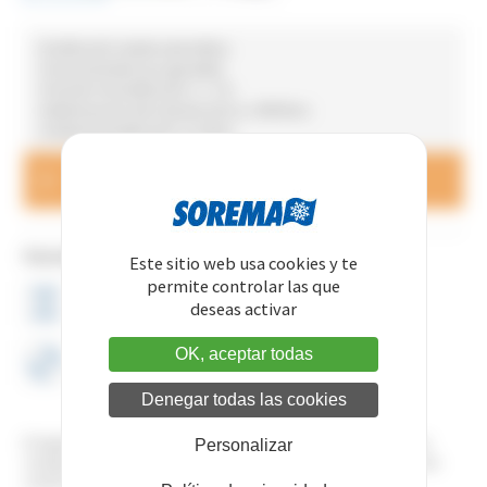
• Dosificación simple automática
• Funcionamiento por gravedad
• Precisión de dosificación +/- 2 %
• Determinación del volumen de 0,1 a 999 litros
• Unidad de dosificación: 0,1 litros
Envíenos sus preguntas o solicite presupuesto
CONTÁCTENOS
Parte hidráulica:
Este sitio web usa cookies y te
permite controlar las que
deseas activar
ALTURA 240 mm
LARGO 350 mm
OK, aceptar todas
PROFUNDIDAD 130 mm
Denegar todas las cookies
El equipo permite una dosificación simple por gravedad mediante un
Personalizar
contaje electrónico y una parada automática del volumen de agua sin
control de la temperatura del agua de circulación.