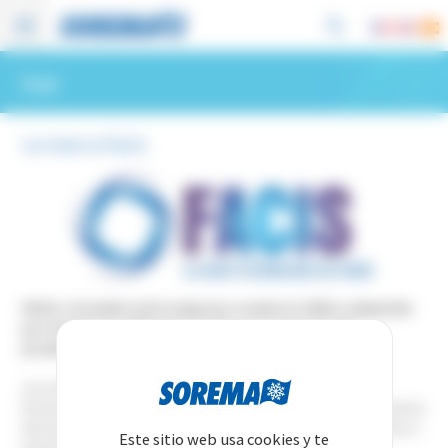
Panel de gestión de cookies
Facis
La marca Facis
FACIS, el nombre de la empresa creada en 1964 y adquirida
por Sorema en 2005, ha pasado a ser una marca de
productos de conservación fabricados por Sorema.
¿Su actividad profesional requiere conservar productos
termosensibles (como medicamentos, vacunas, sangre, productos
derivados o muestras) o analizar muestras biológicas, orgánicas o
Este sitio web usa cookies y te