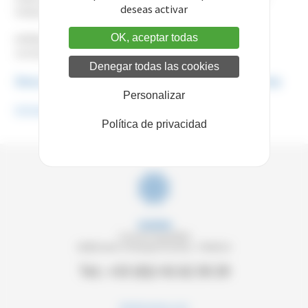
deseas activar
temperatura.
OK, aceptar todas
HITEMA ofrece productos de gran calidad, disponibles en
versiones creadas a medida.
Denegar todas las cookies
Descubra los productos de la marca Hitema
Personalizar
Enfriadores de agua estándar
Política de privacidad
SOREMA
2 rue de l’Aujardière
49280 Saint-Christophe-du-Bois - FRANCIA
Tel.: +33 (0)2 41 62 30 29
info@sorema.com