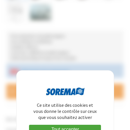
• Pour extraction manuelle de glace
• Inox (intérieur et extérieur)
• Isolation efficace
• Livré avec caillebotis et pelle de glace
• Arrêt automatique lorsque le bac est plein
Téléchargez la doc commerciale
Une question, besoin d'un tarif
CONTACTEZ-NOUS
Ce site utilise des cookies et
vous donne le contrôle sur ceux
que vous souhaitez activer
Bac inox isolé pour stockage de glace
Tout accepter