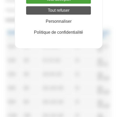
Evacuation des eaux de fonte
Posé sur pieds 10 cm
Tout refuser
Modèles et dimensions :
Personnaliser
Politique de confidentialité
Modèle
Capacité
Dimensions (L x P
Isolation
Adapté
(kg)
x H en cm)
(en mm)
pour
B 100
100
70 x 70 x 96
50
ZBE 70-
375
B 200
200
70 x 70 x 136
50
ZBE
150-375
B 400
400
120 x 90 x 150
50
ZBE
350-1200
B 600
600
120 x 120 x 160
50
ZBE
550-1200
B 800
800
150 x 120 x 160
50
ZBE
750-1200
B 1000
1000
150 x 120 x 200
50
ZBE