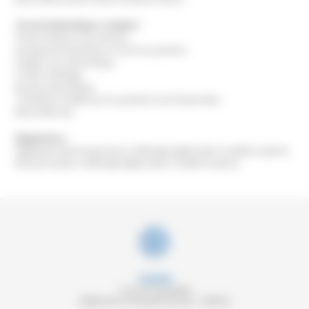
Circuit hydraulique complet :
Volume tampon sous pression
Soupape de sécurité pour circuit sous pression
Purgeur d’air automatique
Pompe centrifuge
By-pass automatique
Contrôleur de débit pour la protection de l’évaporateur
Manomètre eau
Régulation :
Régulateur électronique basic à affichage digital (selon modèle et option)
Microprocesseur à affichage digital (selon modèle et option)
SOREMA
2 rue de l’Aujardière
49280 Saint-Christophe-du-Bois - FRANCE