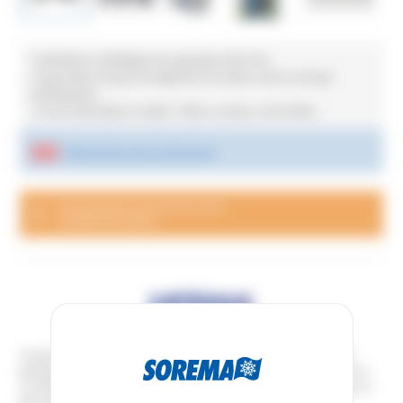
• Ventilateurs centrifuges pour gainage sortie d'air
• Evaporateur de type immergé dans un ballon isolé ou de type
multitubulaire
• Circuit hydraulique complet : ballon, pompe, manomètre...
Téléchargez la doc commerciale
Une question, besoin d'un tarif
CONTACTEZ-NOUS
Les groupes d’eau glacée CSE sont conçus pour une installation avec
gainage de l’extraction d’air chaud du condenseur. Refroidisseur d’eau à
condensation par air monobloc à ventilateur centrifuge. Livré de façon à