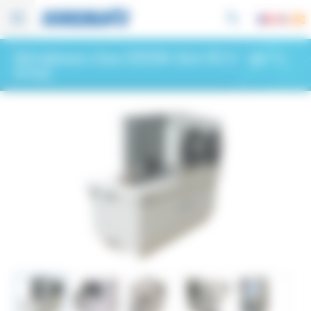
Panneau de gestion des cookies
Refroidisseurs d’eau SOREMA Série RIS H
- (de 1 à
54 kw)