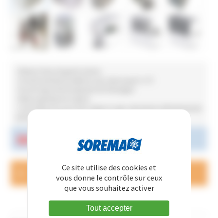
• Réserve d'eau de grand volume
• Fonctionnement possible en eau claire jusqu'à +1°C
• Pas de risque d'encrassement de l'échangeur
• Retour gravitaire en option
• Carrosserie inox pour des usages en agro-alimentaire (refroidissement
de thermoformeuses…)
Téléchargez la doc commerciale
Ce site utilise des cookies et
Une question, besoin d'un tarif
vous donne le contrôle sur ceux
CONTACTEZ-NOUS
que vous souhaitez activer
FABRIQUÉ À CHOLET
Tout accepter