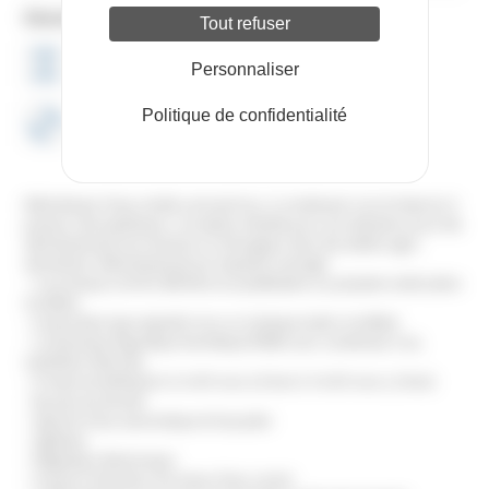
Dimensions
Tout refuser
Personnaliser
HAUTEUR 1235mm
LARGEUR 625mm
Politique de confidentialité
PROFONDEUR 720mm
Refroidisseur d’eau mobile carrossé inox, à condenseur à air et réservoir à
pression atmosphérique. Conception étudiée pour une utilisation pour des
refroidissements de machines ou échangeurs dans des ateliers agro-
alimentaire. Refroidissement par serpentin immergé.
– Cuve tampon de 40 à 800 litres en polyéthylène ou polyester isolée (selon
modèles)
– Evaporateur type serpentin inox ou à plaques (selon modèles)
– Compresseur frigorifique hermétique R404A avec condenseur à air,
ventilateur hélicoide
– Pompe de distribution (1 m3/h sous 2,5 bars à 3 m3/h sous 1,3 bars)
– By-pass de sécurité
– Appoint d’eau automatique et trop plein
– Agitateur
– Régulateur électronique
– Voyant d’indication de niveau d’eau correct